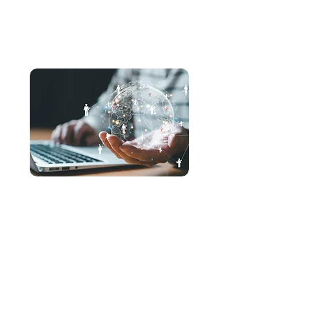
Estamos consolidando aún más nuestra posición como la
empresa de impresión fotográfica número uno.
Establecimiento de una red
de ventas global.
Al aumentar la accesibilidad a los
consumidores en varios países y construir
una red de ventas,
Estamos poniendo nuestros productos a
disposición de más consumidores y
ampliando nuestra presencia en el