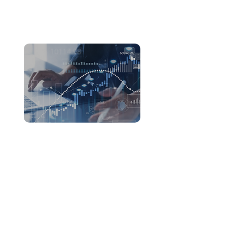
mercado global.
Estricto control de calidad
Producimos excelentes productos a
través de un estricto control de calidad
para cumplir con condiciones óptimas de
calidad.
Maximizamos la conveniencia a través
del crecimiento y desarrollo continuo y la
consideración desde la perspectiva del
cliente.