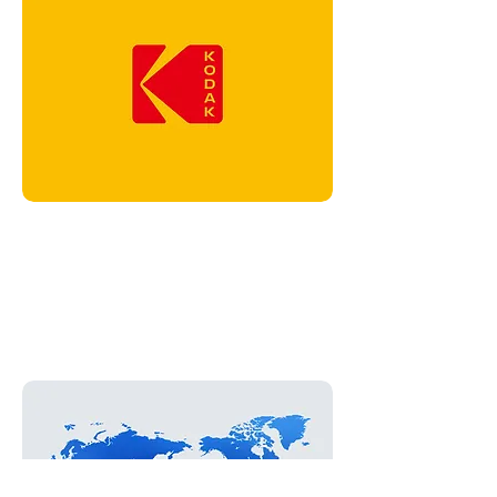
Licencia KODAK
Aumentamos el conocimiento como marca global a través de
la licencia de impresoras fotográficas KODAK. Basadas en
la confiabilidad y calidad de KODAK, nuestras impresoras
fotográficas brindan confiabilidad y valor aún mayores.