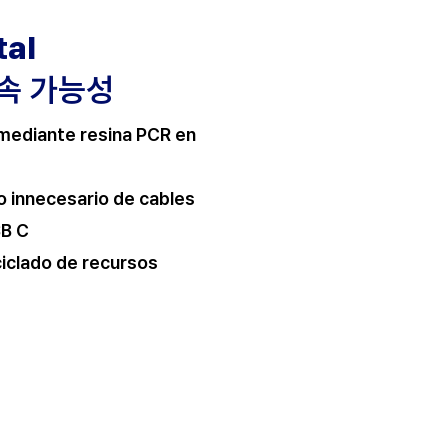
tal
속 가능성
 mediante resina PCR en
o innecesario de cables
SB C
iclado de recursos