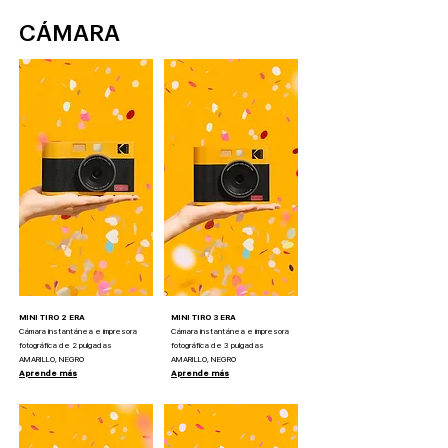
CÁMARA
MINI TIRO 2 ERA
MINI TIRO 3 ERA
Cámara instantánea e impresora
Cámara instantánea e impresora
fotográfica de 2 pulgadas
fotográfica de 3 pulgadas
AMARILLO, NEGRO
AMARILLO, NEGRO
Aprende más
Aprende más