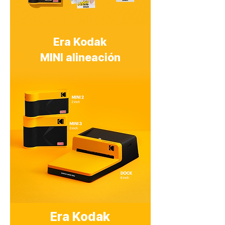
Era Kodak
​MINI alineación
Era Kodak