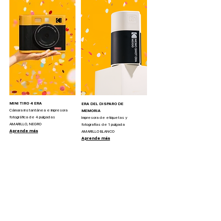
MINI TIRO 4 ERA
ERA DEL DISPARO DE
Cámara instantánea e impresora
MEMORIA
fotográfica de 4 pulgadas
Impresora de etiquetas y
AMARILLO, NEGRO
fotografías de 1 pulgada
Aprende más
AMARILLO BLANCO
Aprende más
IMPRESORA