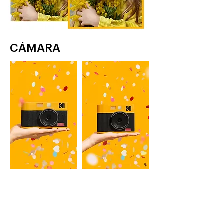
CÁMARA
MINI TIRO 2 ERA
MINI TIRO 3 ERA
Cámara instantánea e impresora
Cámara instantánea e impresora
fotográfica de 2 pulgadas
fotográfica de 3 pulgadas
AMARILLO, NEGRO
AMARILLO, NEGRO
Aprende más
Aprende más