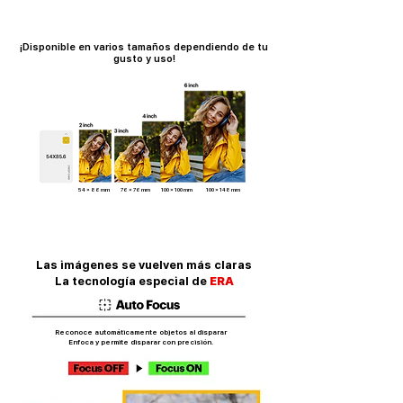
¡Disponible en varios tamaños dependiendo de tu
Con una conexión Bluetooth
gusto y uso!
​Fácil de imprimir
​El feliz momento de imprimir fácilmente varias
fotografías
54 x 86 mm
76 x 76 mm
100 x 100 mm
100 x 148
mm
Las imágenes se vuelven más claras
​La tecnología especial de
ERA
Reconoce automáticamente objetos al disparar
​Enfoca y permite disparar con precisión.