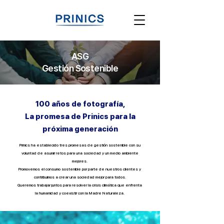
ASG
​Gestión Sostenible
100 años de fotografía,
La promesa de Prinics para la
próxima generación
Prinics
ha establecido tres promesas de gestión sostenible con su
voluntad de asumir retos para una sociedad y un medio ambiente
mejores.
Promovemos el consumo sostenible por parte de nuestros clientes y
contribuimos a crear una sociedad mejor para todos.
Queremos trabajar juntos para resolver la crisis climática que enfrenta
la humanidad y coexistir con la Madre Naturaleza.