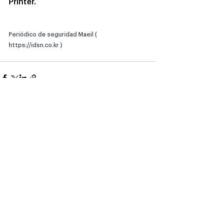
Printer.
Periódico de seguridad Maeil ( 
https://idsn.co.kr
)
Ver todo
Entradas recientes