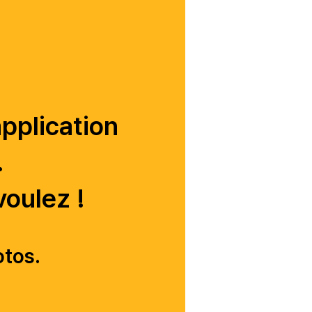
application
.
voulez !
otos.