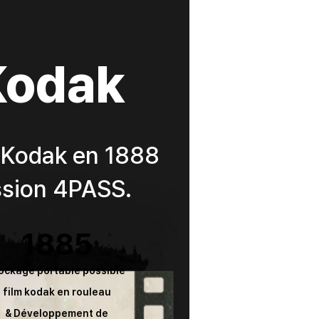
 Kodak
 Kodak en 1888
ssion 4PASS.
1885
ockage portable possible
film kodak en rouleau
& Développement de