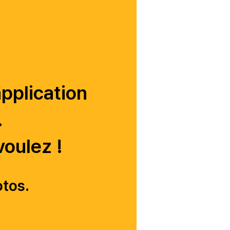
application
.
voulez !
otos.