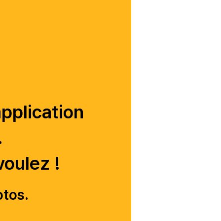
application
.
voulez !
otos.