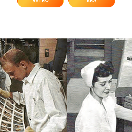
RETRO
ERA