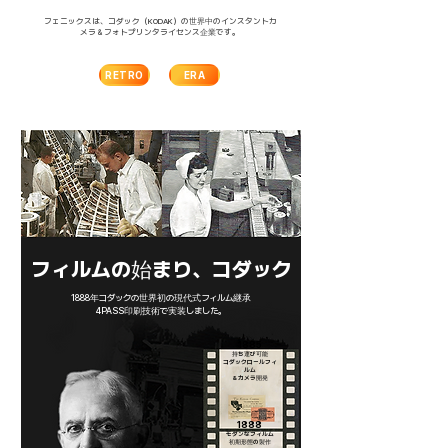
フェニックスは、コダック（KODAK）の世界中のインスタントカ
メラ＆フォトプリンタライセンス企業です。
RETRO
ERA
フィルムの始まり、コダック
1888年コダックの世界初の現代式フィルム継承
4PASS印刷技術で実装しました。
1885
持ち運び可能
コダックロールフィ
ルム
＆カメラ開発
1888
モダンなフィルム
初期形態の製作