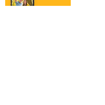
フェニックス㈱
事業所住所：京畿道水原市巻線区産業路156番ギル197-50（右）16648
©Prinics。 All Rights Reserved.
The Kodak trademark, logo and trade dress are used under license from Kodak.
Information
Our Brands
Contact Us