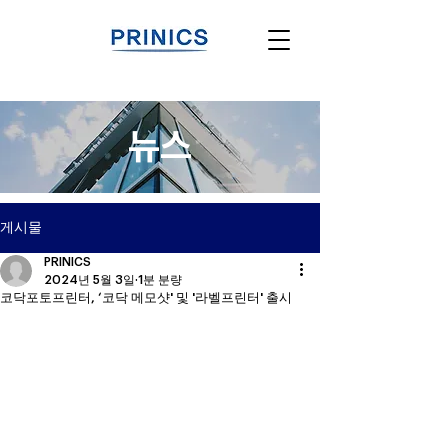
뉴스
게시물
PRINICS
2024년 5월 3일
1분 분량
코닥포토프린터, ‘코닥 메모샷' 및 '라벨프린터' 출시