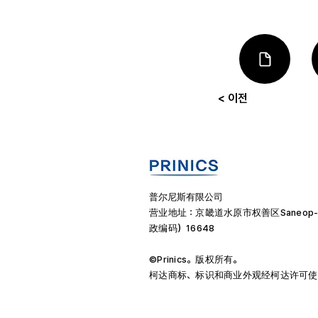
< 이전
普尔尼斯有限公司
营业地址：京畿道水原市权善区Saneop-ro 1
政编码）16648
©Prinics。版权所有。
柯达商标、标识和商业外观经柯达许可使