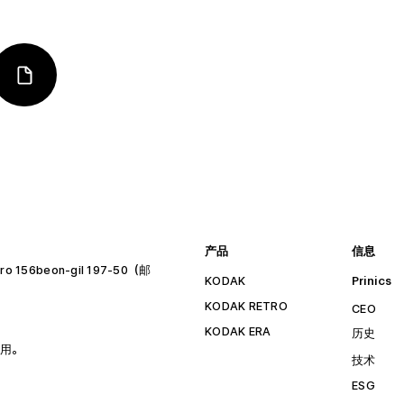
产品
信息
56beon-gil 197-50（邮
KODAK
Prinics
KODAK RETRO
CEO
KODAK ERA
历史
用。
技术
ESG