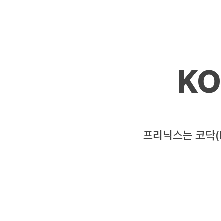
KO
​프리닉스는 코닥(