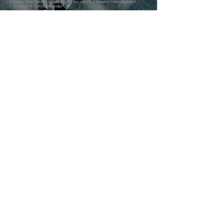
Kodak Photo Printer verkaufte vom 1. bis zum 19. Jahrhundert Polaroidkameras,
Fotodrucker, Sofortbildkameras usw.
03.05.2024
l Kookmin Ilbo
Kodak-Fotodrucker,
Einführung von „Kodak Memo Shot“ und „Label Printer“
03.05.2023
|. Nachrichtenkultur
Prinics Co., Ltd.
Geschäftsadresse: 197-50 Saneop-ro 156beon-gil, Gwonseon-gu, Suwon-si,
Gyeonggi-do (Postleitzahl) 16648
©Prinics. Alle Rechte vorbehalten.
Die Marke, das Logo und die Handelsaufmachung von Kodak werden unter Lizenz
von Kodak verwendet.
Information
Unsere Marken
Kontaktiere uns
KODAK
Prinics
Tel:
031 293 5993