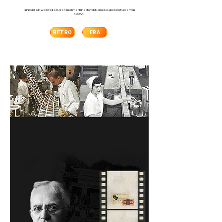
Prinics ist ein weltweiter Lizenznehmer für Sofortbildkameras und Fotodrucker von
KODAK.
RETRO
ERA