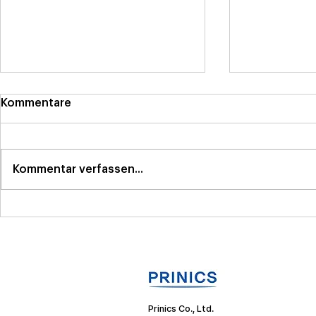
Kommentare
Kommentar verfassen...
[PRNewswire] Kodak-
Kodak Phot
Fotodrucker : anhaltende
veranstalt
Popularität
... Gesche
Prinics Co., Ltd.