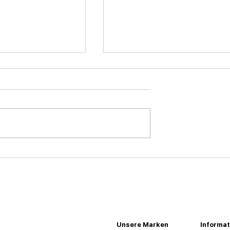
o Printer
Lahan Hotels führt das
et Feiertagsfest
Paket „Spring Days Photo
nkpräsentation
mit Kodak“ ein
Unsere Marken
Informat