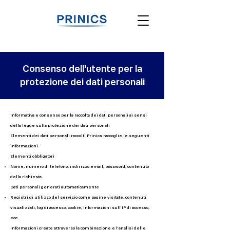
Consenso dell'utente per la
protezione dei dati personali
Informativa e consenso per la raccolta dei dati personali ai sensi
della legge sulla protezione dei dati personali
Elementi dei dati personali raccolti Prinics raccoglie le seguenti
informazioni.
Elementi obbligatori
Nome, numero di telefono, indirizzo email, password, contenuto
della richiesta.
Dati personali generati automaticamente
Registri di utilizzo del servizio come pagine visitate, contenuti
visualizzati, log di accesso, cookie, informazioni sull'IP di accesso,
ecc.
Informazioni create attraverso la combinazione e l'analisi delle