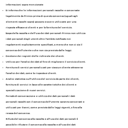
informazioni sopra menzionate
Si informa che le informazioni personali raccolte e conservate
legalmente da Prinics prima di questo consenso (uguali agli
elementi raccolti sopra) possono essere utilizzate per una
risposta efficace ai clienti e per la fornitura del servizio.
Scopo della raccolta e dell'uso dei dati personali Prinics non utilizza
i dati personali degli utenti oltre l'ambito notificato nei
regolamenti esplicitamente specificati, a meno che non ci sia il
consenso dell'utente o che non sia previsto dalle leggi.
Gestione dei registri delle richieste dei clienti.
Utilizzo per l'analisi dei dati al fine di migliorare il servizio clienti.
Fornitura di servizi personalizzati per ciascun cliente attraverso
l'analisi dei dati, come la risposta ai clienti.
Analisi statistica sull'utilizzo del servizio da parte dei clienti,
fornitura di servizi in base alle caratteristiche dei clienti e
specializzazione di nuovi servizi.
Periodo di conservazione e utilizzo dei dati personali I dati
personali raccolti con il consenso dell'utente saranno conservati e
utilizzati per 5 anni, come previsto dalle leggi vigenti, o fino alla
revoca del consenso.
Rifiuto del consenso alla raccolta e all'uso dei dati personali È
possibile rifiutare il consenso alla raccolta e all'uso dei dati