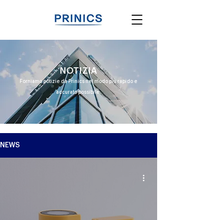
NOTIZIA
Forniamo notizie da Prinics nel modo più rapido e
accurato possibile.
NEWS