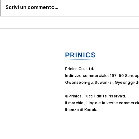
Scrivi un commento...
[PRNewswire] Stampante
La stampan
fotografica Kodak: una
Kodak orga
preferita senza tempo
di Natale..
dei regali
Prinics Co., Ltd.
Indirizzo commerciale: 197-50 Saneop
Gwonseon-gu, Suwon-si, Gyeonggi-do
©Prinics. Tutti i diritti riservati.
Il marchio, il logo e la veste commerci
licenza di Kodak.