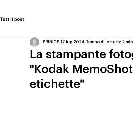
Tutti i post
PRINICS
17 lug 2024
Tempo di lettura: 2 min
La stampante foto
"Kodak MemoShot"
etichette"