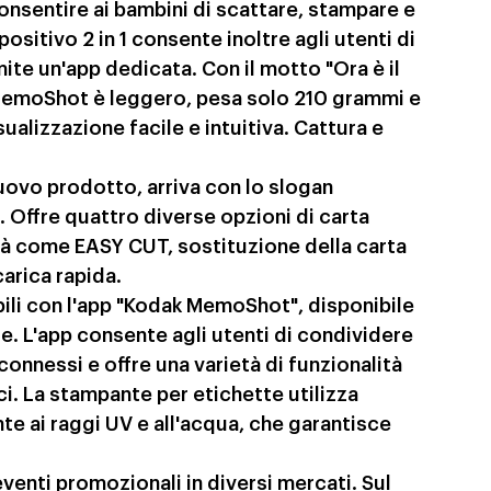
onsentire ai bambini di scattare, stampare e 
ositivo 2 in 1 consente inoltre agli utenti di 
te un'app dedicata. Con il motto "Ora è il 
 MemoShot è leggero, pesa solo 210 grammi e 
alizzazione facile e intuitiva. Cattura e 
uovo prodotto, arriva con lo slogan 
. Offre quattro diverse opzioni di carta 
tà come EASY CUT, sostituzione della carta 
arica rapida.
ili con l'app "Kodak MemoShot", disponibile 
e. L'app consente agli utenti di condividere 
connessi e offre una varietà di funzionalità 
i. La stampante per etichette utilizza 
te ai raggi UV e all'acqua, che garantisce 
venti promozionali in diversi mercati. Sul 