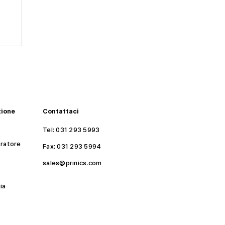
zione
Contattaci
Tel: 031 293 5993
ratore
Fax: 031 293 5994​
o
sales@prinics.com
ia