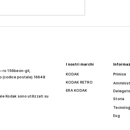
te fotografica
Lahan Hotels presenta
nizza una festa
Spring Days Photo con il
. Presentazione
pacchetto Kodak
I nostri marchi
Informa
-ro 156beon-gil,
KODAK
Prinics
 (codice postale) 16648
KODAK RETRO
Amminist
ERA KODAK
Delegat
ale Kodak sono utilizzati su
Storia
Tecnolog
Esg