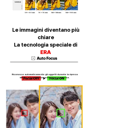
54 x 86 mm
76 x 76 mm
100 x 100 mm
100 x 148
mm
Le immagini diventano più
chiare
La tecnologia speciale di
ERA
Riconosce automaticamente gli oggetti durante la ripresa
Mette a fuoco e consente riprese precise.