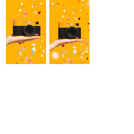
MINI COLPO 2 ERA
MINI COLPO 3 ERA
Fotocamera istantanea da 2
Fotocamera istantanea da 3
pollici e stampante fotografica
pollici e stampante fotografica
GIALLO, NERO
GIALLO, NERO
Saperne di più
Saperne di più