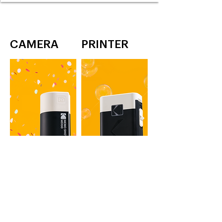
CAMERA
PRINTER
ERA DEL MEMO SHOT
ERA MEMO
Stampante per etichette e foto
stampante di
da 1 pollice
etichette
GIALLO, BIANCO
GIALLO, BIANCO
Saperne di più
Saperne di più