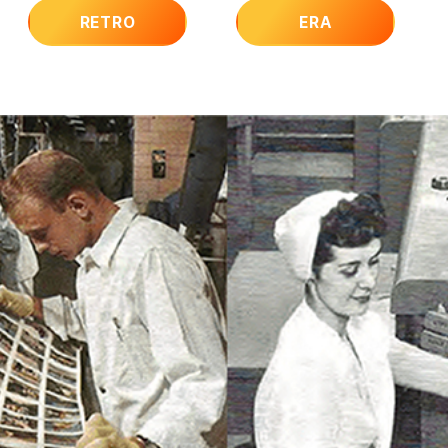
RETRO
ERA