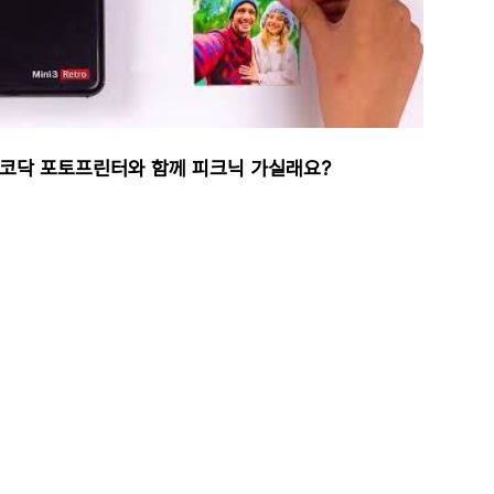
코닥 포토프린터와 함께 피크닉 가실래요?