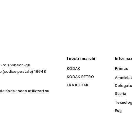
I nostri marchi
Informa
-ro 156beon-gil,
KODAK
Prinics
 (codice postale) 16648
KODAK RETRO
Amminist
ERA KODAK
Delegat
ale Kodak sono utilizzati su
Storia
Tecnolog
Esg