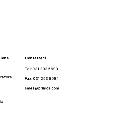
zione
Contattaci
Tel: 031 293 5993
ratore
Fax: 031 293 5994​
o
sales@prinics.com
ia