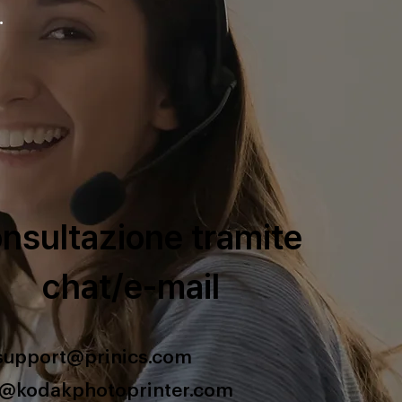
.
nsultazione tramite
chat/e-mail
support@prinics.com
s@kodakphotoprinter.com