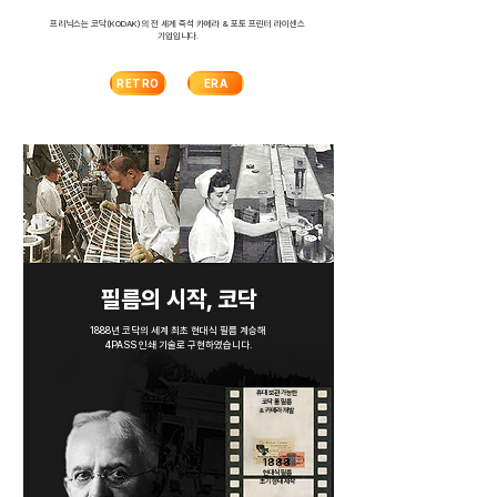
​프리닉스는 코닥(KODAK)의 전 세계 즉석 카메라 & 포토 프린터 라이센스
기업입니다.
RETRO
ERA
​필름의 시작, 코닥
1888년 코닥의 세계 최초 현대식 필름 계승해
4PASS 인쇄 기술로 구현하였습니다.
1885
휴대 보관 가능한
코닥 롤 필름
& 카메라 개발
1888
현대식 필름
​초기 형태 제작