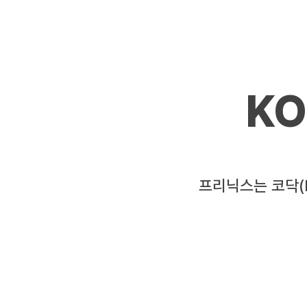
KO
​프리닉스는 코닥(