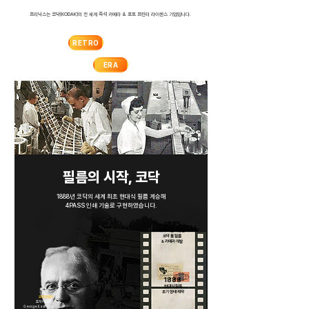
​프리닉스는 코닥(KODAK)의 전 세계 즉석 카메라 & 포토 프린터 라이센스 기업입니다.
RETRO
ERA
​필름의 시작, 코닥
1888년 코닥의 세계 최초 현대식 필름 계승해
4PASS 인쇄 기술로 구현하였습니다.
1885
휴대 보관 가능한
코닥 롤 필름
& 카메라 개발
1888
현대식 필름
​초기 형태 제작
코닥 창립자
조지 이스트먼
George Eastman