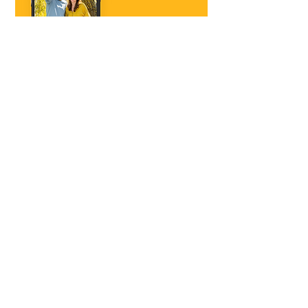
프리닉스 ㈜ ㅣ
대표이사 : 노광호
​사업자 등록 번호 : 124-86-38688
사업장 주소 : 경기도 수원시 권선구 산업로156번길 197-50 (우)16648
©Prinics. All Rights Reserved.
The Kodak trademark, logo and trade dress are used under license from Kodak.
Information
PRODUCT
Contact Us